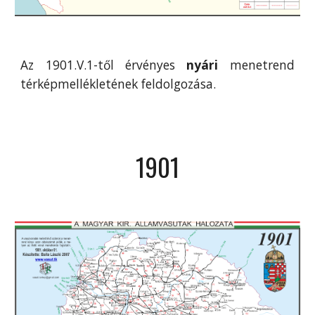
Az 1
901
.V.1-től érvényes
nyári
menetrend
térképmellékletének feldolgozása.
190
1