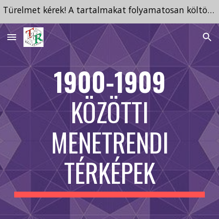
Türelmet kérek! A tartalmakat folyamatosan költöztetem ide a megszűnt tárhelyről.
Skip to main content
Skip to navigation
1900-1909
KÖZÖTTI
MENETRENDI
TÉRKÉPEK