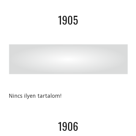
190
5
Nincs ilyen tartalom!
190
6