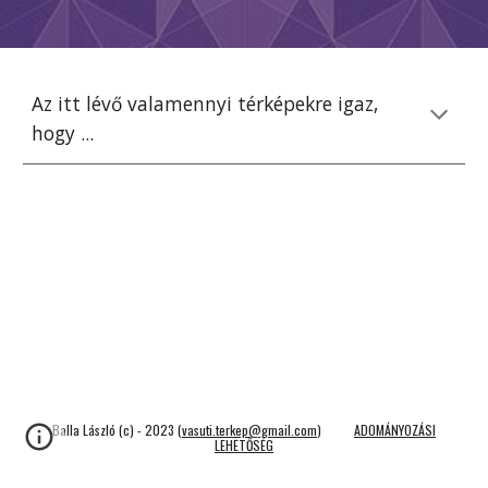
Az itt lévő valamennyi térképekre igaz,
hogy ...
Balla László (c) - 2023 (
vasuti.terkep@gmail.com
)
ADOMÁNYOZÁSI
LEHETŐSÉG