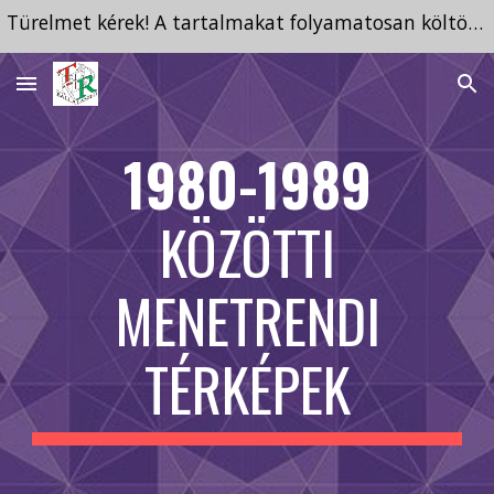
Türelmet kérek! A tartalmakat folyamatosan költöztetem ide a megszűnt tárhelyről.
Skip to main content
Skip to navigation
1980-1989
KÖZÖTTI
MENETRENDI
TÉRKÉPEK