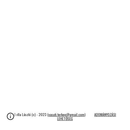
Balla László (c) - 2023 (
vasuti.terkep@gmail.com
)
ADOMÁNYOZÁSI
LEHETŐSÉG