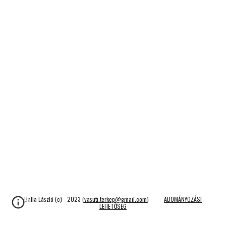
Balla László (c) - 2023 (
vasuti.terkep@gmail.com
)
ADOMÁNYOZÁSI
LEHETŐSÉG