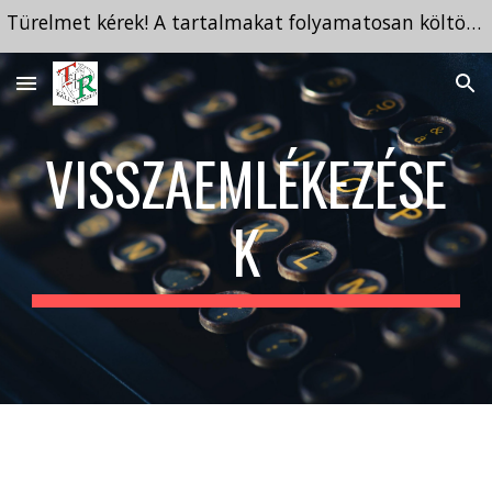
Türelmet kérek! A tartalmakat folyamatosan költöztetem ide a megszűnt tárhelyről.
Skip to main content
Skip to navigation
VISSZAEMLÉKEZÉSE
K